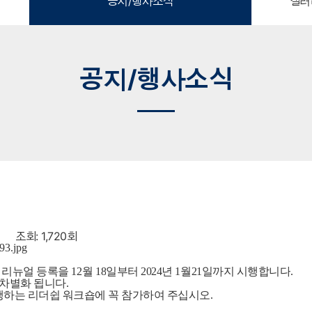
공지/행사소식
갤러
공지/행사소식
조회: 1,720회
 리뉴얼 등록을
12
월 18
일부터 2024년
1
월21
일까지 시행합니다
.
 차별화 됩니다
.
행하는 리더쉽 워크숍에 꼭 참가하여 주십시오
.