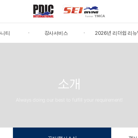
뮤니티
강사서비스
2026년 리더쉽 리뉴
book
인증증발급신청
2026년 지도자 갱신(Leader
Renewal)
중여행
C-card/교재상품 신청
소개
버스토어
발급신청확인
증증확인
강사 자료실
Always doing our best to fulfill your requirement!
발급/문의
커뮤니티·행사
센터찾기