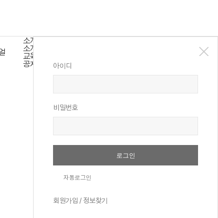
소개
소개/역사
얼
로그인
회원가입
교육이념
공지/행사소식
아이디
ship
비밀번호
자동로그인
회원가입
/
정보찾기