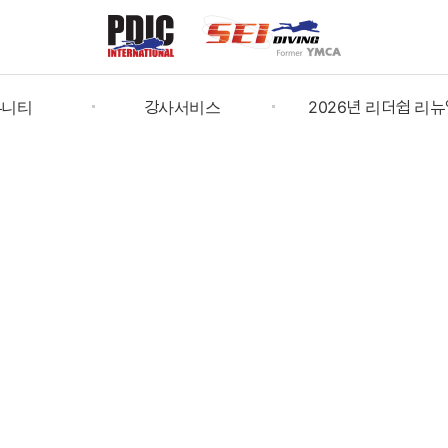
뮤니티
강사서비스
2026년 리더쉽 리뉴
book
인증증발급신청
2026년 지도자 갱신(Leader
Renewal)
중여행
C-card/교재상품 신청
버스토어
발급신청확인
증증확인
강사 자료실
발급/문의
커뮤니티·행사
센터찾기