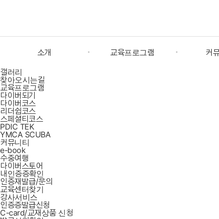
소개
교육프로그램
커
갤러리
찾아오시는길
소개/역사
다이버되기
e-
교육프로그램
다이버되기
다이버코스
교육이념
다이버코스
수
리더쉽코스
스페셜티코스
PDIC TEK
공지/행사소식
리더쉽코스
다이
YMCA SCUBA
커뮤니티
e-book
갤러리
스페셜티코스
내인
수중여행
다이버스토어
내인증증확인
찾아오시는길
PDIC TEK
인증재
인증재발급/문의
교육센터찾기
강사서비스
YMCA SCUBA
교육
인증증발급신청
C-card/교재상품 신청