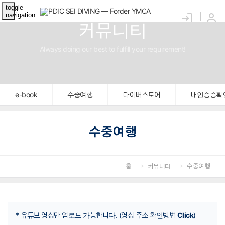
toggle
navigation
커뮤니티
Always doing our best to fulfill your requirement!
e-book
수중여행
다이버스토어
내인증증확
수중여행
홈
커뮤니티
수중여행
* 유튜브 영상만 업로드 가능합니다. (영상 주소 확인방법
Click
)