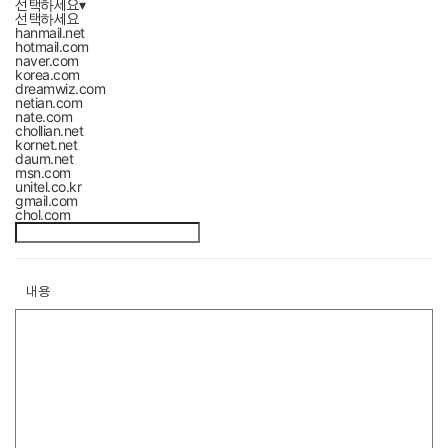
선택하세요
▾
선택하세요
hanmail.net
hotmail.com
naver.com
korea.com
dreamwiz.com
netian.com
nate.com
chollian.net
kornet.net
daum.net
msn.com
unitel.co.kr
gmail.com
chol.com
내용